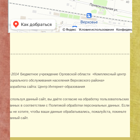
©
2014
Бюджетное учреждение Орловской области
«Комплексный центр
социального обслуживания населения Верховского района»
Разработка сайта:
Центр Интернет-образования
Используя данный сайт, вы даёте согласие на обработку пользовательских
данных в соответствии с
Политикой обработки персональных данных
. Если
вы не хотите, чтобы ваши данные обрабатывались, пожалуйста, покиньте
данный сайт.