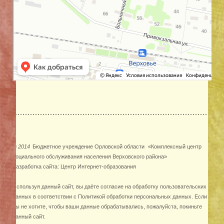
©
2014
Бюджетное учреждение Орловской области
«Комплексный центр
социального обслуживания населения Верховского района»
Разработка сайта:
Центр Интернет-образования
Используя данный сайт, вы даёте согласие на обработку пользовательских
данных в соответствии с
Политикой обработки персональных данных
. Если
вы не хотите, чтобы ваши данные обрабатывались, пожалуйста, покиньте
данный сайт.