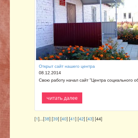
Открыт сайт нашего центра
08.12.2014
Свою работу начал сайт "Центра социального о
читать далее
[
1
]...[
38
] [
39
] [
40
] [
41
] [
42
] [
43
] [44]